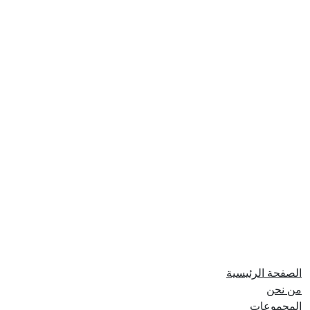
تابعنا على منصات التواصل الإجتماعي
فيسبوك
إنستجرام
روابط سريعة
الصفحة الرئيسية
من نحن
المجموعات