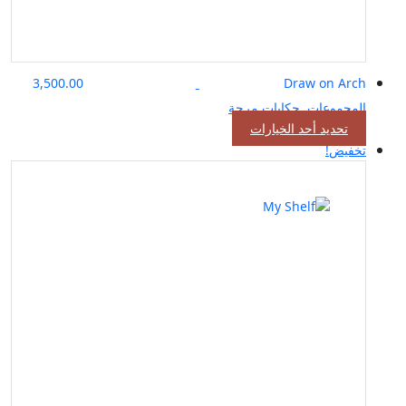
3,500.00
Draw on Arch
المجموعات
,
حكايات مرحة
هناك
تحديد أحد الخيارات
العديد
تخفيض!
من
الأشكال
المختلفة
لهذا
المنتج.
يمكن
اختيار
الخيارات
على
صفحة
المنتج