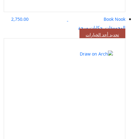
2,750.00
Book Nook
المجموعات
,
حكايات مرحة
هناك
تحديد أحد الخيارات
العديد
من
الأشكال
المختلفة
لهذا
المنتج.
يمكن
اختيار
الخيارات
على
صفحة
المنتج