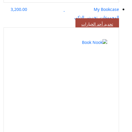
3,200.00
My Bookcase
المجموعات
,
تخزيني الذكي
هناك
تحديد أحد الخيارات
العديد
من
الأشكال
المختلفة
لهذا
المنتج.
يمكن
اختيار
الخيارات
على
صفحة
المنتج