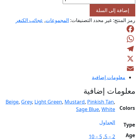
Kangaroo
إضافة إلى السلة
table
رمز المنتج:
غير محدد
التصنيفات:
المجموعات
,
عجائب الكنغر
Facebook
WhatsApp
Telegram
X
معلومات إضافية
Email
معلومات إضافية
Beige
,
Grey
,
Light Green
,
Mustard
,
Pinkish Tan
,
Colors
Sage Blue
,
White
الجداول
Type
Age
5 – 10
,
2 – 5