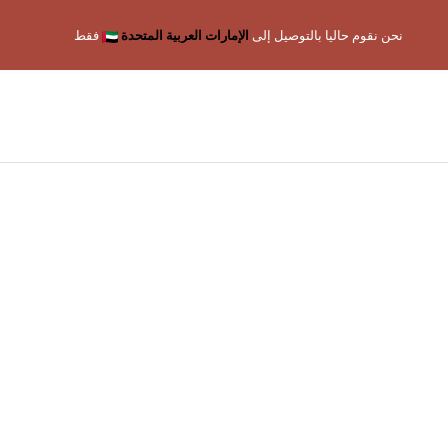
قصتنا
المجموعات
الديكور والإكسسوارات
الألعاب
المقالات
تواصل معنا
نحن نقوم حاليا بالتوصيل إلى
الإمارات العربية المتحدة
فقط
ال
ف
عر
ال