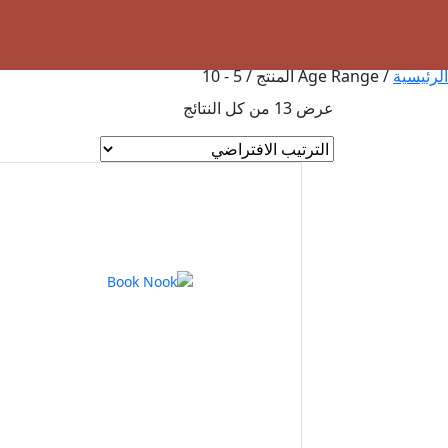
الرئيسيه
الرئيسية
/ Age Range المنتج / 5 - 10
عرض ⁦13⁩ من كل النتائج